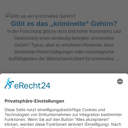
Gibt es das „kriminelle“ Gehirn?
In der Forschung gibt es nicht (mit hoher Konsistenz und
Gewissheit) einen eindeutig belegten „kriminellen
Gehirn“-Typus, aber es existieren Hinweise, dass
bestimmte Hirnschädigungen oder neurologische
Auffälligkeiten die Wahrscheinlichkeit für kriminelles …
Beitrag lesen
Kontakt.
Andreas Sandvoß
Landsbergerstraße 44, 45219 Essen
+49 2054 9396987