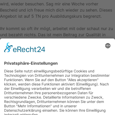
wird, wieder besuchen. Sag mir eine Woche vorher
Bescheid und ich freue mich dich wieder zu sehen. Dieses
Angebot ist auf 5 TN pro Ausbildungskurs begrenzt.
Ihr kommt so oft ihr mögt, arbeitet mit oder schaut nur zu
und bezahlt nichts. Das ist mein Beitrag zur Qualität in
Weiterbildung!
Mehr zu unseren Aus- und Fortbildungen
Kontakt.
Andreas Sandvoß
Landsbergerstraße 44, 45219 Essen
+49 2054 9396987
kontakt@andreas-sandvoss.de
Links.
Intention