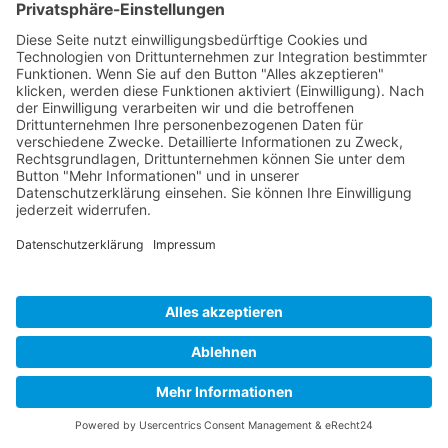
Hej. Schön, dass Du da
bist.
Institut für systemisches
Deeskalationsmanagement •
SyDeMa®
Zentrum für konfrontative
Pädagogik
Du arbeitest in der Jugendhilfe, Förder(schule), Justiz,
Psychiatrie, o.ä mit Kindern, Jugendlichen oder
Erwachsenen, vielleicht aus unterschiedlichen Kulturen?
Dein Arbeitsfeld ist eine Behörde, das Jobcenter oder ein
Landratsamt und ist geprägt von Menschen in besonderen
Lebenslagen, die mit ihrem individuellen Konfliktverhalten
intensiv Grenzen einfordern und dir den Alltag oftmals