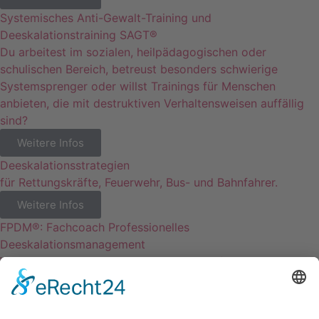
Systemisches Anti-Gewalt-Training und
Deeskalationstraining SAGT®
Du arbeitest im sozialen, heilpädagogischen oder
schulischen Bereich, betreust besonders schwierige
Systemsprenger oder willst Trainings für Menschen
anbieten, die mit destruktiven Verhaltensweisen auffällig
sind?
Weitere Infos
Deeskalationsstrategien
für Rettungskräfte, Feuerwehr, Bus- und Bahnfahrer.
Weitere Infos
FPDM®: Fachcoach Professionelles
Deeskalationsmanagement
Wir trainieren gemeinsam, um ihr Arbeitsfeld sicherer und
wieder erfreulich zu gestalten.
Weitere Infos