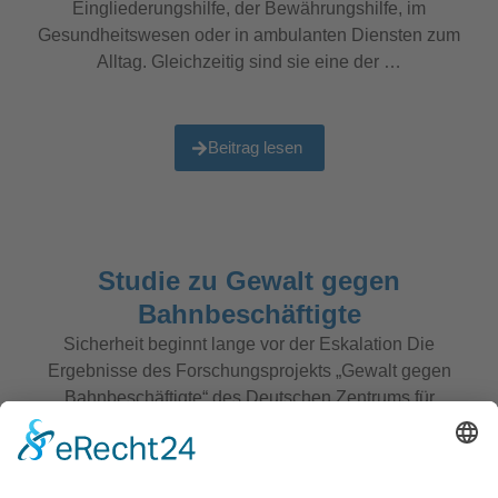
Eingliederungshilfe, der Bewährungshilfe, im
Gesundheitswesen oder in ambulanten Diensten zum
Alltag. Gleichzeitig sind sie eine der …
Beitrag lesen
Studie zu Gewalt gegen
Bahnbeschäftigte
Sicherheit beginnt lange vor der Eskalation Die
Ergebnisse des Forschungsprojekts „Gewalt gegen
Bahnbeschäftigte“ des Deutschen Zentrums für
Schienenverkehrsforschung bestätigen vieles, was
Mitarbeitende im Bahnverkehr seit Jahren erleben:
Gewalt ist für …