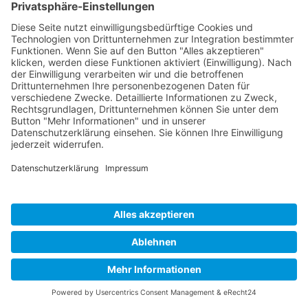
Beitrag lesen
„Systemische
Antigewalttrainer*innen“ in
sozialpädagogischen Fanprojekten
in NRW als Antwort auf
populistischen Diskurs
Wer aktuell die mediale Berichterstattung zum Thema
Gewalt im Fußball verfolgt, gewinnt schnell den Eindruck,
deutsche Stadien befänden sich in einer permanenten
Sicherheitskrise. Einzelne Vorfälle werden aufgegriffen,
emotional aufgeladen und …