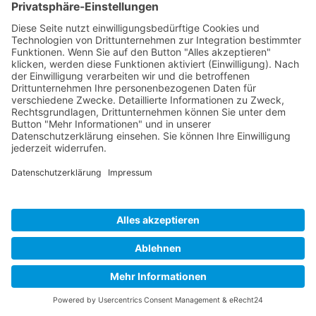
Systemisches Anti-Gewalt-Training und
Deeskalationstraining SAGT®